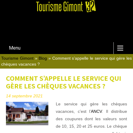
Menu
Tourisme Gimont
»
Blog
»
Comment s’appelle le service qui gère les
chèques vacances ?
COMMENT S’APPELLE LE SERVICE QUI
GÈRE LES CHÈQUES VACANCES ?
14 septembre 2021
Le service qui gère les chèques
vacances, c’est l’
ANCV
. Il distribue
des coupures dont les valeurs sont
de 10, 15, 20 et 25 euros. Le chèque